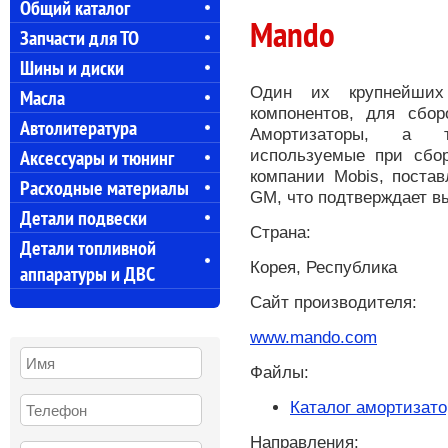
Общий каталог
Mando
Запчасти для ТО
Шины и диски
Один их крупнейших
Масла
компонентов, для сбор
Автолитература
Амортизаторы, а т
Аксессуары и тюнинг
используемые при сбор
компании Mobis, постав
Расходные материалы
GM, что подтверждает вы
Детали подвески
Страна:
Детали топливной
Корея, Республика
аппаратуры и ДВС
Сайт производителя:
www.mando.com
Файлы:
Каталог амортизато
Направления: